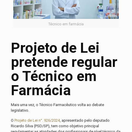
Técnico em farmácia
Projeto de Lei
pretende regular
o Técnico em
Farmácia
Mais uma vez, o Técnico Farmacêutico volta ao debate
legislativo.
O
Projeto de Lei n°. 926/2024
, apresentado pelo deputado
Ricardo Silva (PSD/SP), tem como objetivo principal
regulamentar as atividades dos profissionais de nível técnico da