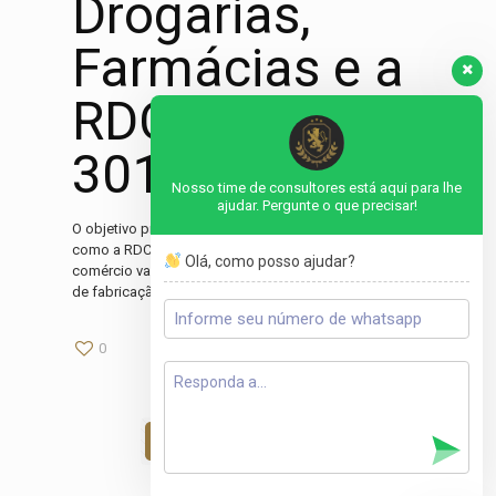
Drogarias,
Farmácias e a
RDC nº.
301/2019
Nosso time de consultores está aqui para lhe
ajudar. Pergunte o que precisar!
O objetivo principal deste artigo é discorrer sobre
como a RDC ANVISA nº. 301/2019 pode impactar o
Olá, como posso ajudar?
comércio varejista de medicamentos. Boas práticas
de fabricação
[…]
0
0
Read more
1
2
3
Next page