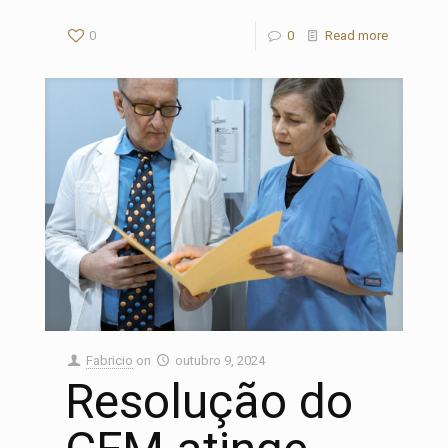
0
0
Read more
Fabricio
on
outubro 9, 2024
Resolução do