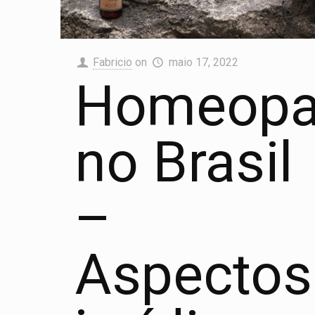
Fabricio
on
maio 17, 2022
Homeopa
no Brasil
–
Aspectos