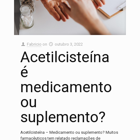
Fabricio
on
outubro 3, 2022
Acetilcisteína
é
medicamento
ou
suplemento?
Acetilcisteína – Medicamento ou suplemento? Muitos
farmacêuticos tem relatado reclamações de