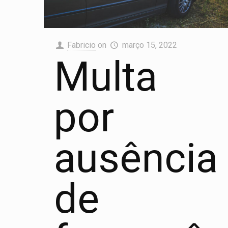
Fabricio
on
março 15, 2022
Multa
por
ausência
de