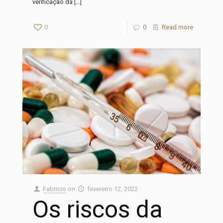
verificação da
[…]
0
0
Read more
Fabricio
on
fevereiro 12, 2022
Os riscos da