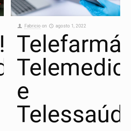
Fabricio
on
agosto 1, 2022
!
Telefarmác
des
Telemedic
e
Telessaúd