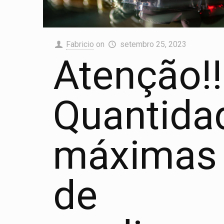
Fabricio
on
setembro 25, 2023
Atenção!!
Quantida
máximas
de