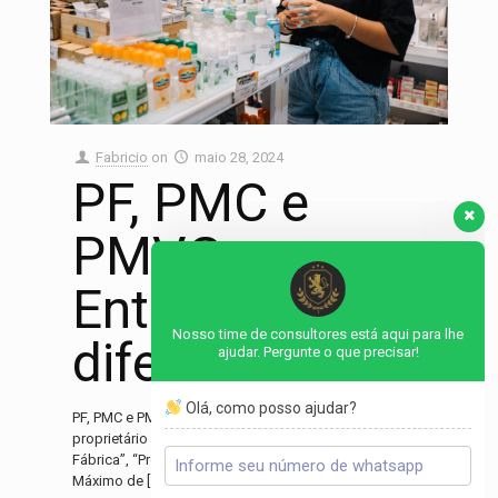
Fabricio
on
maio 28, 2024
PF, PMC e
PMVG –
Entenda as
Nosso time de consultores está aqui para lhe
ajudar. Pergunte o que precisar!
diferenças
Olá, como posso ajudar?
PF, PMC e PMVG – Tabelamento Você, farmacêutico ou
proprietário de farmácia, sabe o que são “Preço
Fábrica”, “Preço Máximo ao Consumidor” e “Preço
Máximo de
[…]