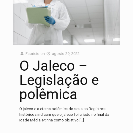
Fabricio
on
agosto 29, 2022
O Jaleco –
Legislação e
polêmica
O jaleco e a eterna polêmica do seu uso Registros
Nosso time de consultores está aqui para lhe
históricos indicam que o jaleco foi criado no final da
ajudar. Pergunte o que precisar!
Idade Média e tinha como objetivo
[…]
Olá, como posso ajudar?