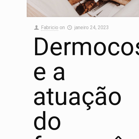
Fabricio
on
janeiro 24, 2023
Dermoco
e a
atuação
do