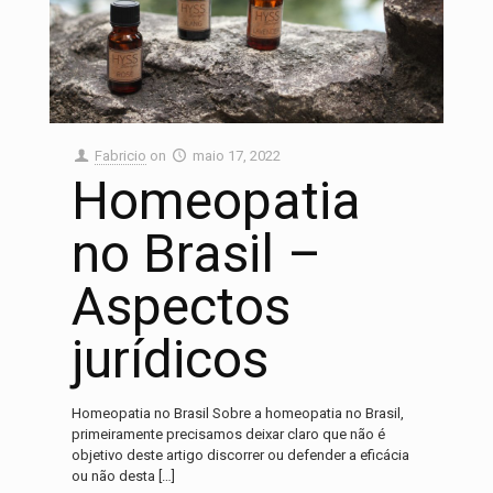
Fabricio
on
maio 17, 2022
Homeopatia
no Brasil –
Aspectos
jurídicos
Homeopatia no Brasil Sobre a homeopatia no Brasil,
primeiramente precisamos deixar claro que não é
objetivo deste artigo discorrer ou defender a eficácia
ou não desta
[…]