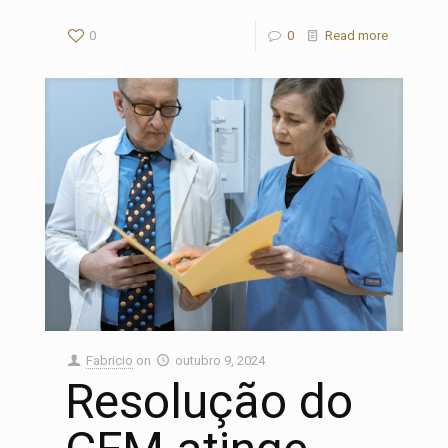
0
0
Read more
Fabricio
on
outubro 9, 2024
Resolução do