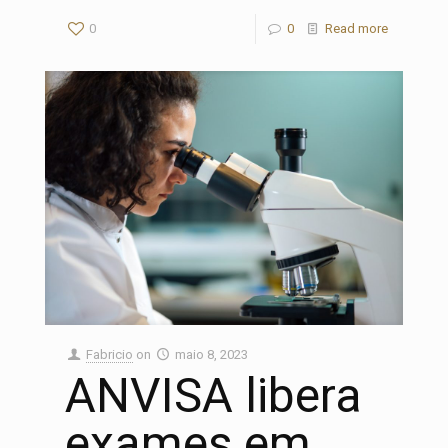
0
0
Read more
Fabricio
on
maio 8, 2023
ANVISA libera
exames em