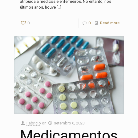
atribuída a médicos e enfermeiros. No entanto, nos
últimos anos, houve
[…]
0
0
Read more
Fabricio
on
setembro 6, 2023
Medicamentos