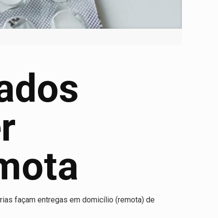
ados
r
emota
arias façam entregas em domicílio (remota) de