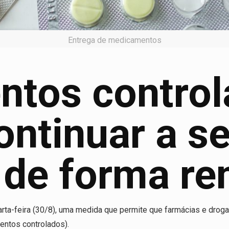
Entrega de medicamentos
tos control
ntinuar a se
 de forma r
uarta-feira (30/8), uma medida que permite que farmácias e drog
entos controlados).