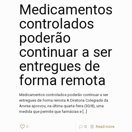
Medicamentos
controlados
poderão
continuar a ser
entregues de
forma remota
Medicamentos controlados poderão continuar a ser
entregues de forma remota A Diretoria Colegiada da
Anvisa aprovou, na última quarta-feira (30/8), uma
medida que permite que farmácias e
[…]
0
0
Read more