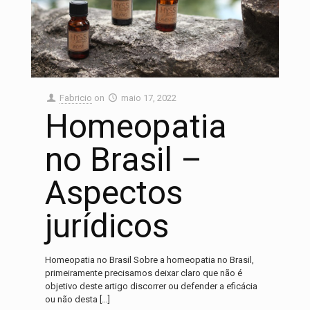
Fabricio
on
maio 17, 2022
Homeopatia
no Brasil –
Aspectos
jurídicos
Homeopatia no Brasil Sobre a homeopatia no Brasil,
primeiramente precisamos deixar claro que não é
objetivo deste artigo discorrer ou defender a eficácia
ou não desta
[…]