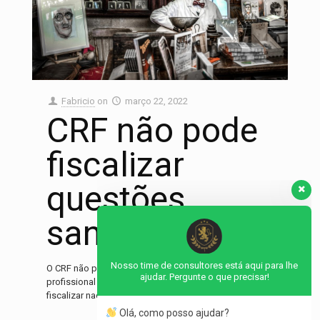
Fabricio
on
março 22, 2022
CRF não pode
fiscalizar
questões
Nosso time de consultores está aqui para lhe
ajudar. Pergunte o que precisar!
sanitárias
Olá, como posso ajudar?
O CRF não pode fiscalizar nada além da presença do
profissional A afirmação de que o CRF não pode
fiscalizar nada além da presença do farmacêutico
[…]