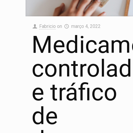
Fabricio
on
março 4, 2022
Medicam
controla
e tráfico
de