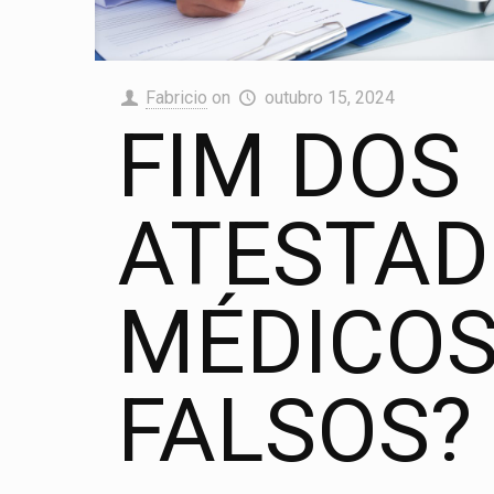
Fabricio
on
outubro 15, 2024
FIM DOS
ATESTA
MÉDICO
FALSOS?