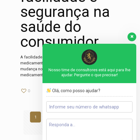
segurança na
saúde do
consumidor
A facilidade e conveniência do delivery de
medicamentos Com o avanço da tecnologia e a
mudança nos hábitos de consumo, o delivery de
Nosso time de consultores está aqui para lhe
medicamentos tem se
[…]
ajudar. Pergunte o que precisar!
Olá, como posso ajudar?
0
0
Read more
1
2
3
4
5
6
7
8
9
10