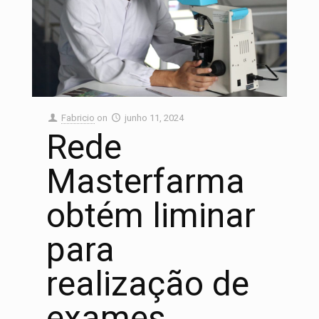
Fabricio
on
junho 11, 2024
Rede
Masterfarma
obtém liminar
para
realização de
exames