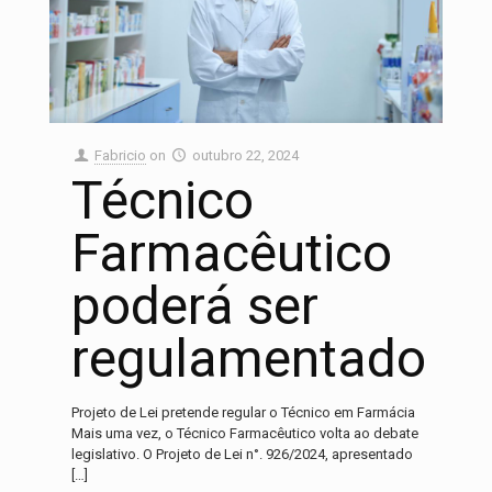
Fabricio
on
outubro 22, 2024
Técnico
Farmacêutico
poderá ser
regulamentado
Projeto de Lei pretende regular o Técnico em Farmácia
Mais uma vez, o Técnico Farmacêutico volta ao debate
legislativo. O Projeto de Lei n°. 926/2024, apresentado
[…]