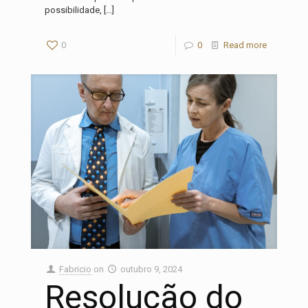
possibilidade,
[…]
0
0
Read more
Fabricio
on
outubro 9, 2024
Resolução do