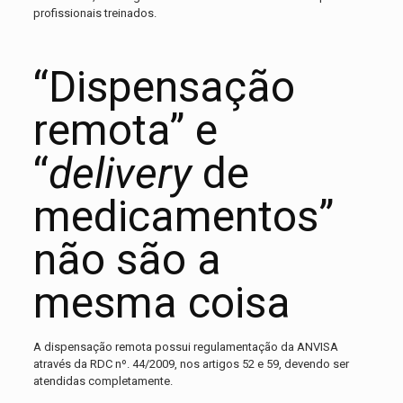
profissionais treinados.
“Dispensação
remota” e
“
delivery
de
medicamentos”
não são a
mesma coisa
A dispensação remota possui regulamentação da ANVISA
através da RDC nº. 44/2009, nos artigos 52 e 59, devendo ser
atendidas completamente.