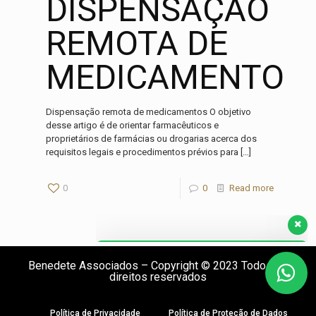
DISPENSAÇÃO
REMOTA DE
Nosso time de consultores está aqui para lhe
ajudar. Pergunte o que precisar!
MEDICAMENTOS
Olá, como posso ajudar?
Dispensação remota de medicamentos O objetivo
desse artigo é de orientar farmacêuticos e
proprietários de farmácias ou drogarias acerca dos
requisitos legais e procedimentos prévios para
[…]
0
0
Read more
Benedete Associados – Copyright © 2023 Todos os
direitos reservados
Política de Privacidade
Política de Proteção de Dados