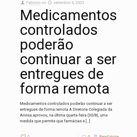
Fabricio
on
setembro 6, 2023
Medicamentos
controlados
poderão
continuar a ser
entregues de
forma remota
Medicamentos controlados poderão continuar a ser
entregues de forma remota A Diretoria Colegiada da
Anvisa aprovou, na última quarta-feira (30/8), uma
medida que permite que farmácias e
[…]
0
0
Read more