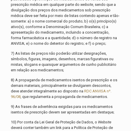
prescrição médica em qualquer parte do
website,
sendo que a
divulgação dos preços dos medicamentos sob prescrição
médica deve ser feita por meio de listas contendo apenas e tão-
somente: a) o nome comercial do produto; b) o(s) princípio(s)
ativo(s), conforme a Denominação Comum Brasileira; c) a
apresentação do medicamento, incluindo a concentração,
forma farmacêutica e a quantidade; d) o número de registro na
ANVISA; e) o nome do detentor do registro; e f) o preço;
7) As listas de preços não poderão utilizar designações,
símbolos, figuras, imagens, desenhos, marcas figurativas ou
mistas, slogans e quaisquer argumentos de cunho publicitário
em relação aos medicamentos;
8) A propaganda de medicamentos isentos de prescrição e os
demais materiais, principalmente se divulgarem descontos,
deve atender integralmente ao disposto na
RDC ANVISA nº.
96/08
, que regulamenta a propaganda de medicamentos.
9) As frases de advertência exigidas para os medicamentos
isentos de prescrição devem ser apresentadas em destaque;
10) Por conta da Lei Geral de Proteção de Dados, o
Website
deverá conter também um link para a Política de Proteção de