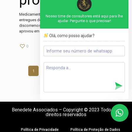
Medicamentos controlados poderão continuar a ser
Nosso time de consultores está aqui para lhe
entregues de forma remota Em artigo anterior,
ajudar. Pergunte o que precisar!
discorremos que a Diretoria Colegiada da Anvisa
aprovou em 30/08/2023 uma medida que permite
[…]
Olá, como posso ajudar?
0
0
Read more
1
2
3
4
5
6
7
Next page
Benedete Associados – Copyright © 2023 Todos os
direitos reservados
Política de Privacidade
Política de Proteção de Dados