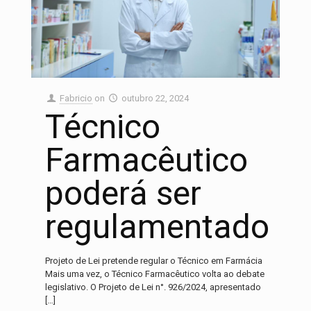
Fabricio
on
outubro 22, 2024
Técnico
Farmacêutico
poderá ser
regulamentado
Projeto de Lei pretende regular o Técnico em Farmácia
Mais uma vez, o Técnico Farmacêutico volta ao debate
legislativo. O Projeto de Lei n°. 926/2024, apresentado
[…]