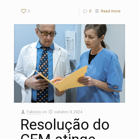
0
0
Read more
Fabricio
on
outubro 9, 2024
Resolução do