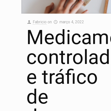
Fabricio
on
março 4, 2022
Medicam
controla
e tráfico
de