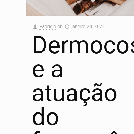
Fabricio
on
janeiro 24, 2023
Dermoco
e a
atuação
do