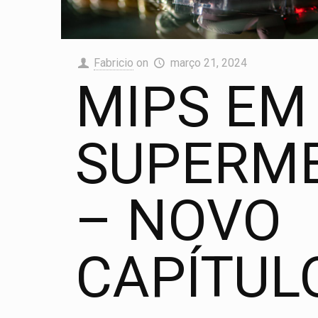
Fabricio
on
março 21, 2024
MIPS EM
SUPERM
– NOVO
CAPÍTUL