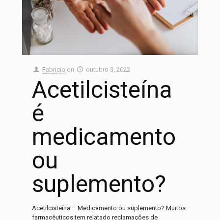
Fabricio
on
outubro 3, 2022
Acetilcisteína
é
medicamento
ou
suplemento?
Acetilcisteína – Medicamento ou suplemento? Muitos
farmacêuticos tem relatado reclamações de