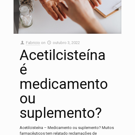
Fabricio
on
outubro 3, 2022
Acetilcisteína
é
medicamento
ou
suplemento?
Acetilcisteína – Medicamento ou suplemento? Muitos
farmacêuticos tem relatado reclamações de