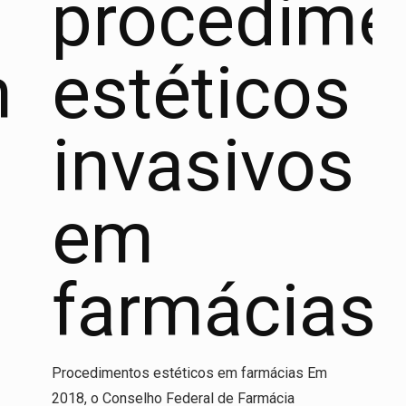
procedime
nais
estéticos
invasivos
em
farmácias
Procedimentos estéticos em farmácias Em
2018, o Conselho Federal de Farmácia