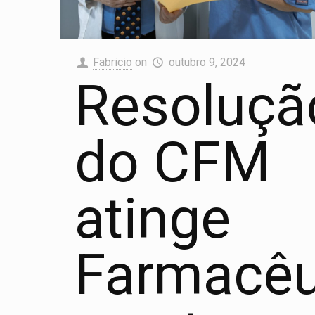
Fabricio
on
outubro 9, 2024
Resoluçã
do CFM
atinge
Farmacêu