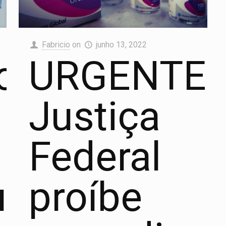
Fabricio
on
junho 13, 2022
o
URGENTE!
Justiça
Federal
ticos
proíbe