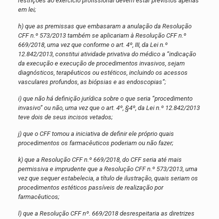
restrições ao exercício profissional devem estar previstos apenas
em lei;
h) que as premissas que embasaram a anulação da Resolução
CFF n.º 573/2013 também se aplicariam à Resolução CFF n.º
669/2018, uma vez que conforme o art. 4º, III, da Lei n.º
12.842/2013, constitui atividade privativa do médico a “indicação
da execução e execução de procedimentos invasivos, sejam
diagnósticos, terapêuticos ou estéticos, incluindo os acessos
vasculares profundos, as biópsias e as endoscopias”;
i) que não há definição jurídica sobre o que seria “procedimento
invasivo” ou não, uma vez que o art. 4º, §4º, da Lei n.º 12.842/2013
teve dois de seus incisos vetados;
j) que o CFF tomou a iniciativa de definir ele próprio quais
procedimentos os farmacêuticos poderiam ou não fazer;
k) que a Resolução CFF n.º 669/2018, do CFF seria até mais
permissiva e imprudente que a Resolução CFF n.º 573/2013, uma
vez que sequer estabelecia, a título de ilustração, quais seriam os
procedimentos estéticos passíveis de realização por
farmacêuticos;
l) que a Resolução CFF nº. 669/2018 desrespeitaria as diretrizes