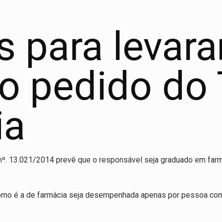
s para levar
do pedido do
ia
 nº. 13.021/2014 prevê que o responsável seja graduado em far
 como é a de farmácia seja desempenhada apenas por pessoa com 