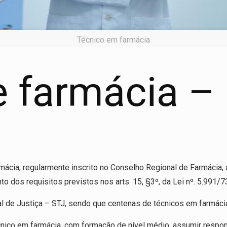
Técnico em farmácia
e farmácia –
rmácia, regularmente inscrito no Conselho Regional de Farmácia,
dos requisitos previstos nos arts. 15, §3º, da Lei nº. 5.991/73,
 de Justiça – STJ, sendo que centenas de técnicos em farmácia 
écnico em farmácia, com formação de nível médio, assumir respo