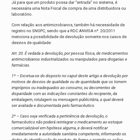
Já para que um produto possa dar “entrada” no sistema, é
necessária uma Nota Fiscal de compra de uma distribuidora ou
laboratório.
Com relação aos antimicrobianos, também há necessidade de
registro no SNGPC, sendo que a RDC ANVISA nº. 20/2011
menciona a possibilidade de devolução somente nos casos de
desvios de qualidade:
Art. 20. É vedada a devolução, por pessoa física, de medicamentos
antimicrobianos industrializados ou manipulados para drogarias e
farmácias.
1º – Excetua-se do disposto no caput deste artigo a devolução por
motivos de desvios de qualidade ou de quantidade que os tornem
impróprios ou inadequados ao consumo, ou decorrentes de
disparidade com as indicações constantes do recipiente, da
embalagem, rotulagem ou mensagem publicitária, a qual deverá
ser avaliada e documentada pelo farmacêutico.
2º – Caso seja verificada a pertinência da devolução, o
farmacêutico não poderá reintegrar o medicamento ao estoque
comercializável em hipótese alguma, e deverá notificar
imediatamente a autoridade sanitária competente, informando os
dados de identificação do produto, de forma a permitir as ações