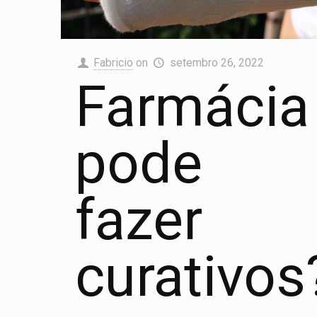
Fabricio
on
setembro 26, 2022
Farmácia
pode
fazer
curativos