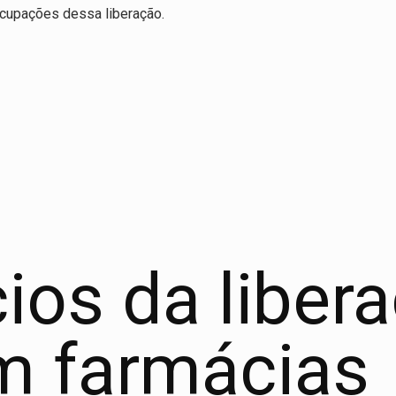
ocupações dessa liberação.
ios da liber
m farmácias