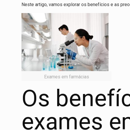
Neste artigo, vamos explorar os benefícios e as pre
Exames em farmácias
Os benefíc
exames e