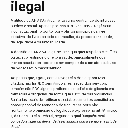
ilegal
A atitude da ANVISA nitidamente vai na contramão do interesse
público e social. Apenas por isso a RDC nº. 786/2023 já seria
inconstitucional no ponto, por violar os princípios da livre
iniciativa, do livre exercício do trabalho, da proporcionalidade,
da legalidade e da razoabilidade.
A decisão da ANVISA, diga-se, sem qualquer respaldo científico
ou técnico restringe o direito à saúde, principalmente dos
menos abastados, podendo ser comparado a um ato de abuso
de poder sem o menor sentido.
Ao passo que, agora, com a revogação dos dispositivos
citados, não há RDC permitindo a realização dos serviços,
também não RDC alguma proibindo a medição de glicemia em
farmácias e drogarias, de forma que a atitude das Vigilâncias
Sanitárias locais de notificar os estabelecimentos constitui ato
coator passível de Mandado de Segurança por violar
frontalmente o princípio da legalidade expresso no art. 5º, inciso
II, da Constituição Federal, segundo o qual “
ninguém será
obrigado a fazer ou deixar de fazer alguma coisa senão em virtude
de lei
”.