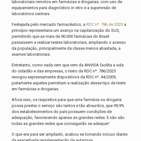
laboratoriais remotos em farmácias e drogarias, com uso de
equipamentos para diagnóstico in vitro e a supervisão de
laboratórios centrais.
Festejada pelo mercado farmacêutico, a
RDC nº. 786 de 2023
a
princípio representaria um avanço na capilarização do SUS,
permitindo que as mais de 90.000 farmácias do Brasil
passassem a realizar testes laboratoriais, ampliando o acesso
da população, principalmente da classe menos abastada, a
exames laboratoriais.
Entretanto, como nada vem que vem da ANVISA facilita a vida
do cidadão e das empresas, o texto da RDC nº. 786/2023
revogou expressamente dispositivos da RDC nº. 44/2009,
justamente aqueles permitiam a realização desse tipo de teste
em farmácias e drogarias.
Afora isso, os requisitos para que uma farmácia ou drogaria
possa prestar o serviço são tantos e tão absurdos, que 99,9%
dos estabelecimentos do país possuem condições de
adequação, favorecendo apenas as grandes redes. E não são
todas as grandes redes que conseguirão se adequar!
O que era para ser ampliado, acabou se tornando inócuo diante
da exacerbada regulamentação da autarquia.