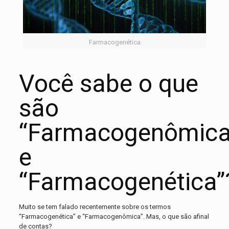
Farmacogenética
Você sabe o que
são
“Farmacogenômica
e
“Farmacogenética”
Muito se tem falado recentemente sobre os termos
“Farmacogenética” e “Farmacogenômica”. Mas, o que são afinal
de contas?